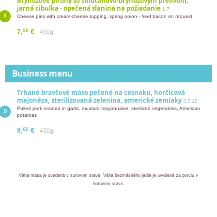
Bryndzové pirohy so smotanovo-bryndzovým prelivom,
jarná cibuľka - opečená slanina na požiadanie
1,7
Cheese pies with cream-cheese topping, spring onion - fried bacon on request
50
7,
€
450g
Business menu
Trhané bravčové mäso pečené na cesnaku, horčicová
majonéza, sterilizovaná zelenina, americké zemiaky
3,7,10
Pulled pork roasted in garlic, mustard mayonnaise, sterilized vegetables, American
potatoes
60
9,
€
450g
Váha mäsa je uvedená v surovom stave. Váha bezmäsitého jedla je uvedená za porciu v
hotovom stave.