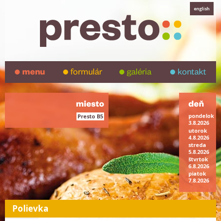
english
menu
formulár
galéria
kontakt
miesto
deň
pondelok
Presto B5
3.8.2026
utorok
4.8.2026
streda
5.8.2026
štvrtok
6.8.2026
piatok
7.8.2026
Polievka