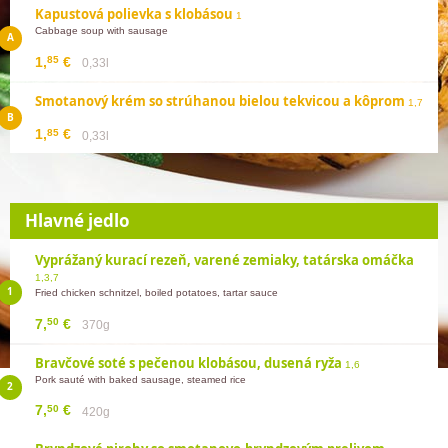
Kapustová polievka s klobásou
1
Cabbage soup with sausage
85
1,
€
0,33l
Smotanový krém so strúhanou bielou tekvicou a kôprom
1,7
85
1,
€
0,33l
Hlavné jedlo
Vyprážaný kurací rezeň, varené zemiaky, tatárska omáčka
1,3,7
Fried chicken schnitzel, boiled potatoes, tartar sauce
50
7,
€
370g
Bravčové soté s pečenou klobásou, dusená ryža
1,6
Pork sauté with baked sausage, steamed rice
50
7,
€
420g