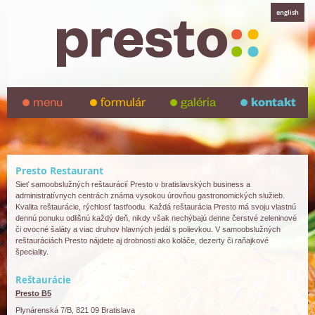
english
menu
formulár
galéria
kontakt
Presto Restaurant
Sieť samoobslužných reštaurácií Presto v bratislavských business a
administratívnych centrách známa vysokou úrovňou gastronomických služieb.
Kvalita reštaurácie, rýchlosť fastfoodu. Každá reštaurácia Presto má svoju vlastnú
dennú ponuku odlišnú každý deň, nikdy však nechýbajú denne čerstvé zeleninové
či ovocné šaláty a viac druhov hlavných jedál s polievkou. V samoobslužných
reštauráciách Presto nájdete aj drobnosti ako koláče, dezerty či raňajkové
špeciality.
Reštaurácie
Presto B5
Plynárenská 7/B, 821 09 Bratislava