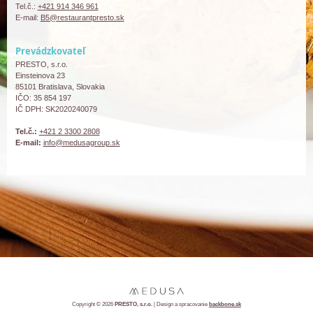
Tel.č.:
+421 914 346 961
E-mail:
B5@restaurantpresto.sk
Prevádzkovateľ
PRESTO, s.r.o.
Einsteinova 23
85101 Bratislava, Slovakia
IČO: 35 854 197
IČ DPH: SK2020240079
Tel.č.:
+421 2 3300 2808
E-mail:
info@medusagroup.sk
Copyright © 2026
PRESTO, s.r.o.
| Design a spracovanie
backbone.sk