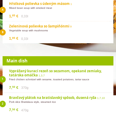
Hŕstková polievka s údeným mäsom
1
Mixed bean soup with smoked meat
85
1,
€
0,33l
Zeleninová polievka so šampiňónmi
9
Vegetable soup with mushrooms
85
1,
€
0,33l
Main dish
Vyprážaný kurací rezeň so sezamom, opekané zemiaky,
tatárska omáčka
1,3,7
Fried chicken schnitzel with sesame, toasted potatoes, tartar sauce
50
7,
€
370g
Bravčový plátok na bratislavský spôsob, dusená ryža
1,7,10
Pork slice Bratislava style, steamed rice
50
7,
€
470g