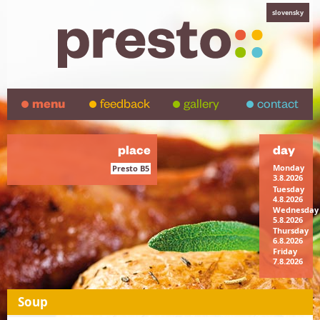
slovensky
menu
feedback
gallery
contact
place
day
Monday
Presto B5
3.8.2026
Tuesday
4.8.2026
Wednesday
5.8.2026
Thursday
6.8.2026
Friday
7.8.2026
Soup