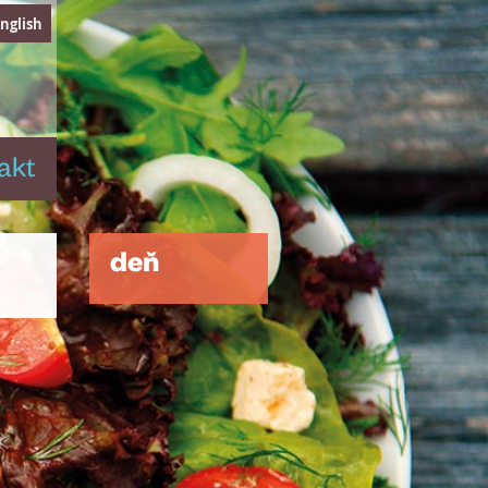
nglish
akt
deň