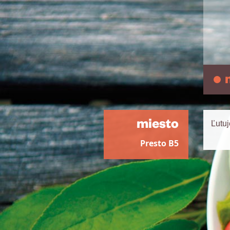
miesto
Ľutu
Presto B5