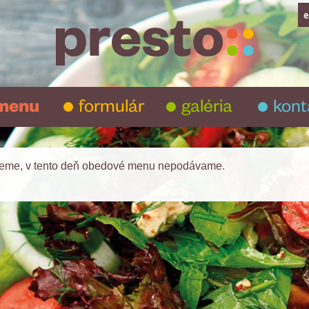
e
menu
formulár
galéria
kont
jeme, v tento deň obedové menu nepodávame.