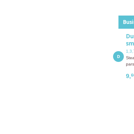
Bus
Du
sm
1,3,
Stea
pars
9,
6