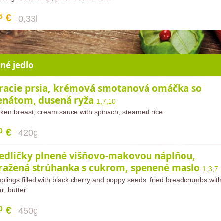
5
€
0,33l
né jedlo
racie prsia, krémová smotanová omáčka so
enátom, dusená ryža
1,7,10
ken breast, cream sauce with spinach, steamed rice
0
€
420g
edličky plnené višňovo-makovou náplňou,
ražená strúhanka s cukrom, spenené maslo
1,3,7
lings filled with black cherry and poppy seeds, fried breadcrumbs wit
r, butter
0
€
450g