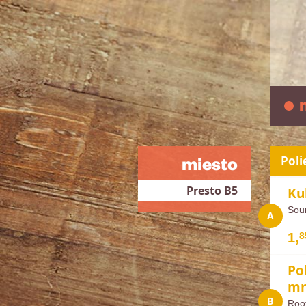
Poli
miesto
Presto B5
Ku
Sou
1,
8
Po
mr
Root