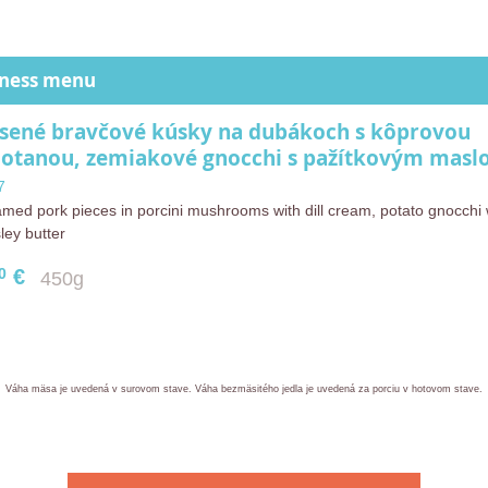
iness menu
sené bravčové kúsky na dubákoch s kôprovou
otanou, zemiakové gnocchi s pažítkovým mas
7
med pork pieces in porcini mushrooms with dill cream, potato gnocchi 
ley butter
0
€
450g
Váha mäsa je uvedená v surovom stave. Váha bezmäsitého jedla je uvedená za porciu v hotovom stave.