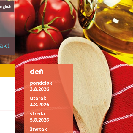
nglish
akt
deň
pondelok
3.8.2026
utorok
4.8.2026
streda
5.8.2026
štvrtok