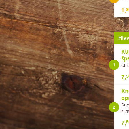
1,
8
Hlav
Ku
šp
Chic
7,
5
Kn
op
Dump
suga
7,
5