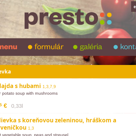
e
menu
formulár
galéria
kont
evka
lajda s hubami
1,3,7,9
r potato soup with mushrooms
5
€
0,33l
lievka s koreňovou zeleninou, hráškom a
veničkou
1,3
 vegetable soup, peas and streusel