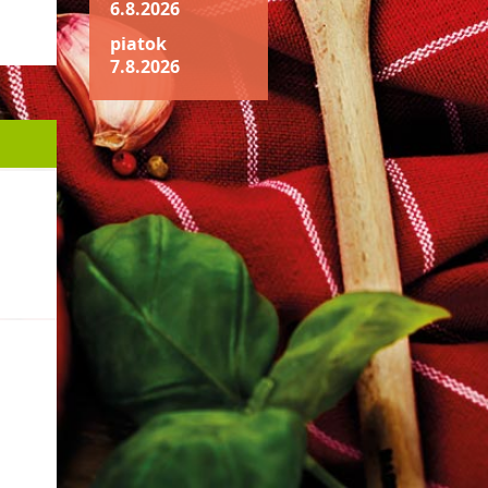
6.8.2026
piatok
7.8.2026
h