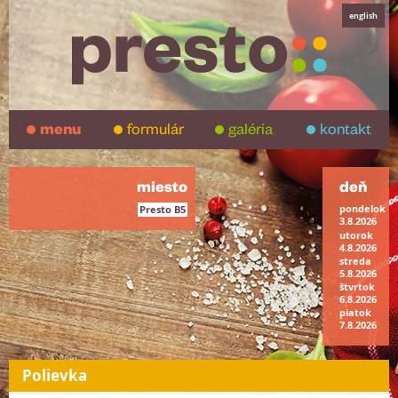
english
menu
formulár
galéria
kontakt
miesto
deň
pondelok
Presto B5
3.8.2026
utorok
4.8.2026
streda
5.8.2026
štvrtok
6.8.2026
piatok
7.8.2026
Polievka