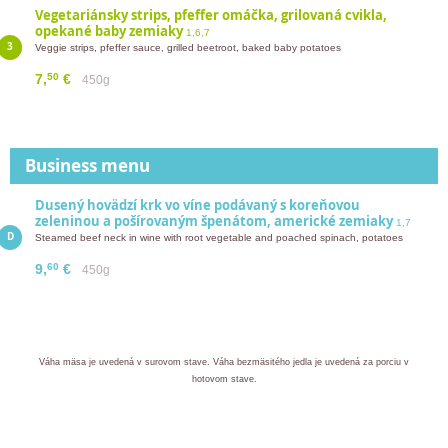
Vegetariánsky strips, pfeffer omáčka, grilovaná cvikla,
opekané baby zemiaky
1,6,7
Veggie strips, pfeffer sauce, grilled beetroot, baked baby potatoes
50
7,
€
450g
Business menu
Dusený hovädzí krk vo víne podávaný s koreňovou
zeleninou a pošírovaným špenátom, americké zemiaky
1,7
Steamed beef neck in wine with root vegetable and poached spinach, potatoes
60
9,
€
450g
Váha mäsa je uvedená v surovom stave. Váha bezmäsitého jedla je uvedená za porciu v
hotovom stave.