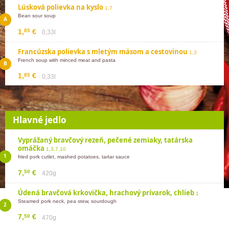
Lúsková polievka na kyslo
1,7
Bean sour soup
85
1,
€
0,33l
Francúzska polievka s mletým mäsom a cestovinou
1,3
French soup with minced meat and pasta
85
1,
€
0,33l
Hlavné jedlo
Vyprážaný bravčový rezeň, pečené zemiaky, tatárska
omáčka
1,3,7,10
fried pork cutlet, mashed potatoes, tartar sauce
50
7,
€
420g
Údená bravčová krkovička, hrachový prívarok, chlieb
1
Steamed pork neck, pea stew, sourdough
50
7,
€
470g