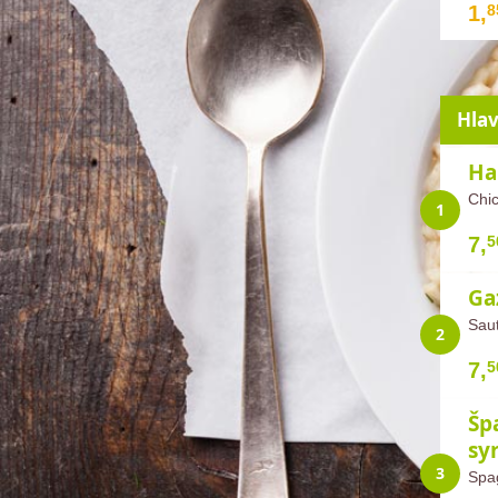
1,
8
Hlav
Ha
Chic
7,
5
Ga
Sau
7,
5
Šp
sy
Spa