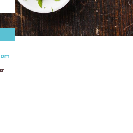
slom
ith