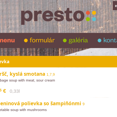
e
menu
formulár
galéria
kont
evka
ršč, kyslá smotana
1,7,9
bage soup with meat, sour cream
5
€
0,33l
leninová polievka so šampiňónmi
9
etable soup with mushrooms