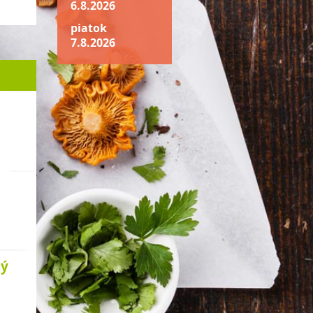
6.8.2026
piatok
7.8.2026
ný