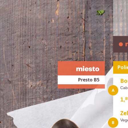
Poli
miesto
Presto B5
Bo
Cab
1,
8
Ze
Veg