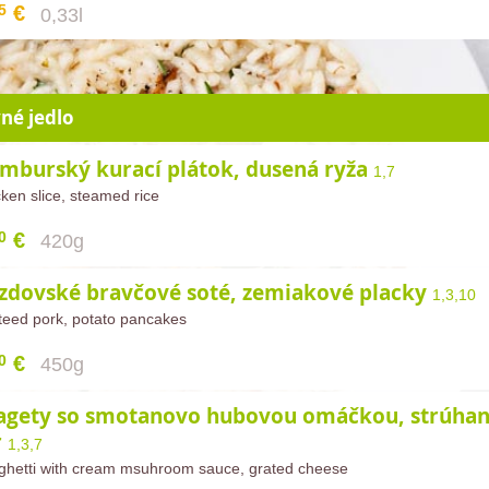
5
€
0,33l
né jedlo
mburský kurací plátok, dusená ryža
1,7
ken slice, steamed rice
0
€
420g
zdovské bravčové soté, zemiakové placky
1,3,10
teed pork, potato pancakes
0
€
450g
agety so smotanovo hubovou omáčkou, strúha
r
1,3,7
ghetti with cream msuhroom sauce, grated cheese