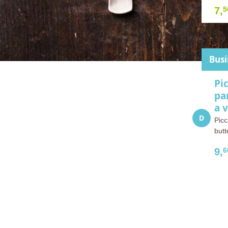
7,
5
Bus
Pi
pa
a 
Picc
butt
9,
6