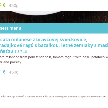
0
€
450g
iness menu
ccata milanese z bravčovej sviečkovice,
radajkové ragú s bazalkou, letné zemiaky s ma
vňaťou
1,3,7,10
ata milanese from pork tenderloin, tomato ragout with basil, potatoes w
er and parsley
0
€
450g
Váha mäsa je uvedená v surovom stave. Váha bezmäsitého jedla je uvedená za porciu v hotovom stave.