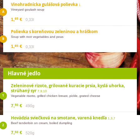
Vinohradnícka gulášová polievka
1
Vineyard goulash soup
85
1,
€
0,33l
Polievka s koreňovou zeleninou a hráškom
Soup with root vegetables and peas
85
1,
€
0,33l
Hlavné jedlo
Zeleninové rizoto, grilované kuracie prsia, kyslá uhorka,
strúhaný syr
7,9,10
Vegetable risotto, grilled chicken breast, pickle, grated cheese
50
7,
€
490g
Hovädzia sviečková na smotane, varená knedľa
1,3,7
Beef tenderloin on cream, boiled dumpling
50
7,
€
520g