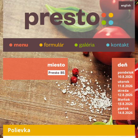
english
menu
formulár
galéria
kontakt
miesto
deň
pondelok
Presto B5
10.8.2026
utorok
11.8.2026
streda
12.8.2026
štvrtok
13.8.2026
piatok
14.8.2026
Polievka