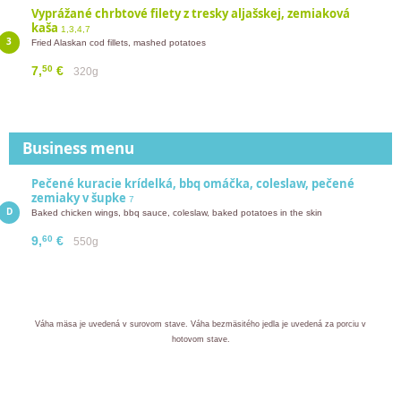
Vyprážané chrbtové filety z tresky aljašskej, zemiaková
kaša
1,3,4,7
Fried Alaskan cod fillets, mashed potatoes
50
7,
€
320g
Business menu
Pečené kuracie krídelká, bbq omáčka, coleslaw, pečené
zemiaky v šupke
7
Baked chicken wings, bbq sauce, coleslaw, baked potatoes in the skin
60
9,
€
550g
Váha mäsa je uvedená v surovom stave. Váha bezmäsitého jedla je uvedená za porciu v
hotovom stave.